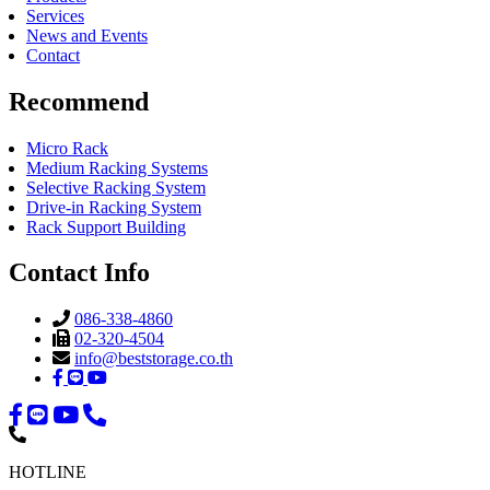
Services
News and Events
Contact
Recommend
Micro Rack
Medium Racking Systems
Selective Racking System
Drive-in Racking System
Rack Support Building
Contact Info
086-338-4860
02-320-4504
info@beststorage.co.th
HOTLINE