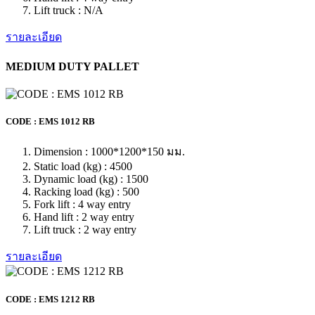
Static load (kg) : 1000
Dynamic load (kg) : 1000
Racking load (kg) : N/A
Fork lift : 4 way entry
Hand lift : 4 way entry
Lift truck : 4 way entry
รายละเอียด
CODE : BLS 1212 MH
Dimension : 1000*1200*148 มม.
Static load (kg) : 2000
Dynamic load (kg) : 1500
Racking load (kg) : 300
Fork lift : 4 way entry
Hand lift : 2 way entry
Lift truck : 2 way entry
รายละเอียด
CODE : WLV 1012 NR